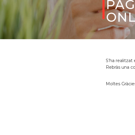
PA
ONL
S’ha realitza
Rebràs una con
Moltes Gràci