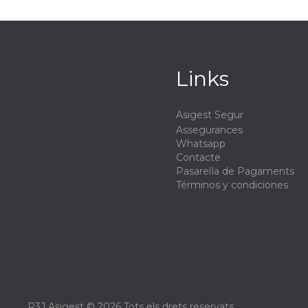
Links
Asigest Segur
Assegurances
Whatsapp
Contacte
Pasarel·la de Pagaments
Términos y condiciones
R3J Asigest © 2026 Tots els drets reservats.