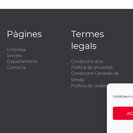
Pàgines
Termes
legals
Empresa
Serveis
Departaments
Condicions d’ús
Contacte
Política de privacitat
Condicions Generals de
Venda
Política de cookies
Utililitzem 
A