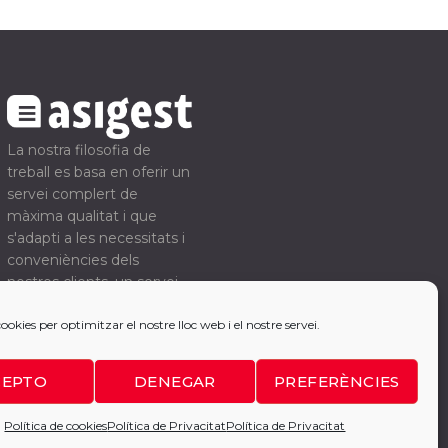
La nostra filosofia de
treball es basa en oferir un
servei complert de
màxima qualitat i que
s'adapti a les necessitats i
conveniències dels
nostres clients, un servei
on s'estalviïn temps i
cookies per optimitzar el nostre lloc web i el nostre servei.
diners en la gestió
empresarial.
CEPTO
DENEGAR
PREFERÈNCIES
Política de cookies
Política de Privacitat
Política de Privacitat