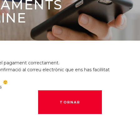
GAMENTS
INE
t el pagament correctament.
firmació al correu electrònic que ens has facil·litat
es
TORNAR