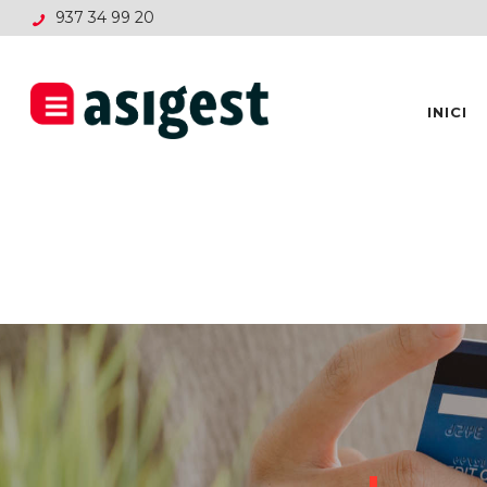
937 34 99 20
INICI