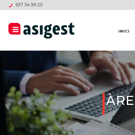
937 34 99 20
INICI
ÀRE