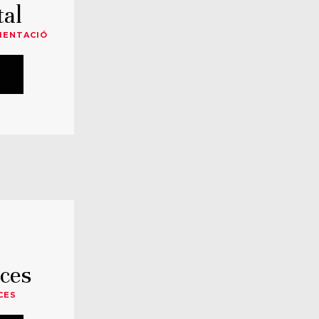
al
MENTACIÓ
ces
CES