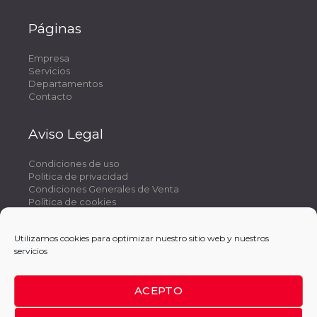
Páginas
Empresa
Servicios
Departamentos
Contacto
Aviso Legal
Condiciones de uso
Politica de privacidad
Condiciones Generales de Venta
Política de cookies
Utilizamos cookies para optimizar nuestro sitio web y nuestros
servicios
Nuestra filosofía de trabajo se basa en ofrecer un
servicio completo de máxima calidad y que se adapte a
ACEPTO
las necesidades y conveniencias de nuestros clientes, un
servicio donde se ahorren tiempo y dinero en la gestión