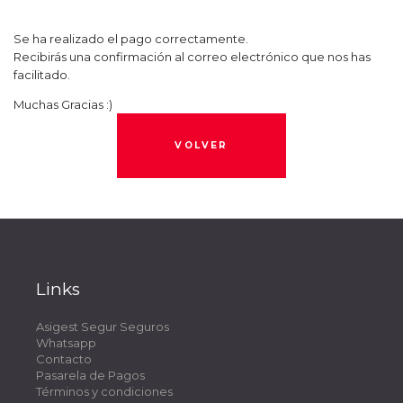
Se ha realizado el pago correctamente.
Recibirás una confirmación al correo electrónico que nos has
facilitado.
Muchas Gracias :)
VOLVER
Links
Asigest Segur Seguros
Whatsapp
Contacto
Pasarela de Pagos
Términos y condiciones