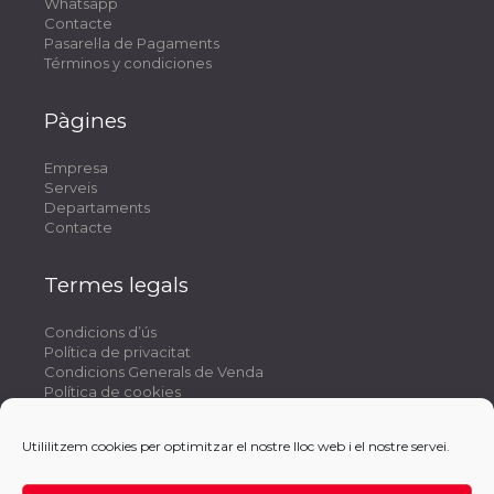
Whatsapp
Contacte
Pasarel·la de Pagaments
Términos y condiciones
Pàgines
Empresa
Serveis
Departaments
Contacte
Termes legals
Condicions d’ús
Política de privacitat
Condicions Generals de Venda
Política de cookies
Utililitzem cookies per optimitzar el nostre lloc web i el nostre servei.