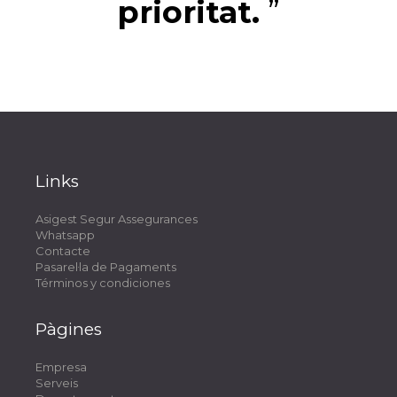
prioritat.
”
Links
Asigest Segur Assegurances
Whatsapp
Contacte
Pasarel·la de Pagaments
Términos y condiciones
Pàgines
Empresa
Serveis