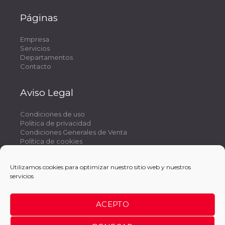
Páginas
Empresa
Servicios
Departamentos
Contacto
Aviso Legal
Condiciones de uso
Politica de privacidad
Condiciones Generales de Venta
Política de cookies
Utilizamos cookies para optimizar nuestro sitio web y nuestros
servicios
Nuestra filosofía de trabajo se basa en ofrecer un
servicio completo de máxima calidad y que se adapte a
ACEPTO
las necesidades y conveniencias de nuestros clientes, un
servicio donde se ahorren tiempo y dinero en la gestión