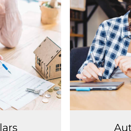
lars
Au