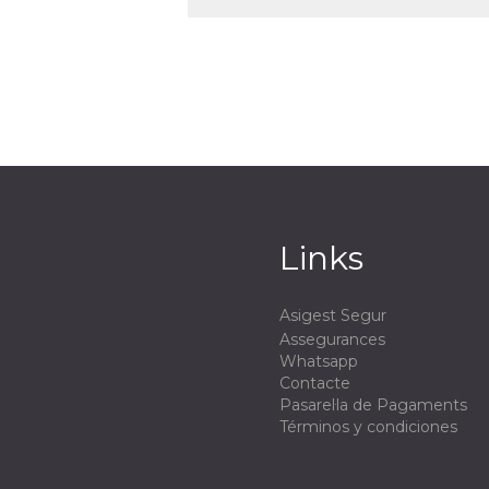
Links
Asigest Segur
Assegurances
Whatsapp
Contacte
Pasarel·la de Pagaments
Términos y condiciones