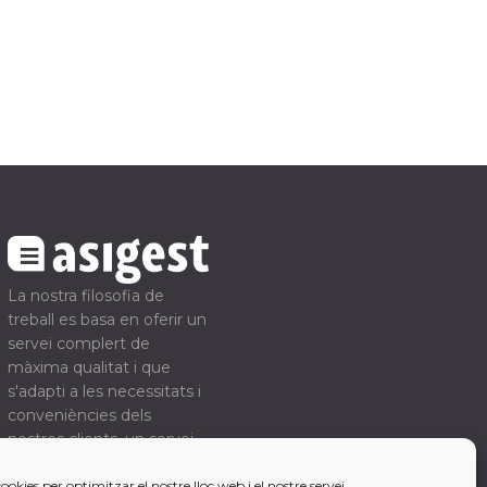
La nostra filosofia de
treball es basa en oferir un
servei complert de
màxima qualitat i que
s'adapti a les necessitats i
conveniències dels
nostres clients, un servei
on s'estalviïn temps i
cookies per optimitzar el nostre lloc web i el nostre servei.