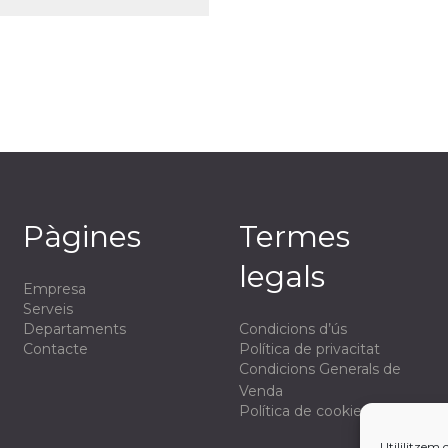
Pàgines
Termes
legals
Empresa
Serveis
Departaments
Condicions d’ús
Contacte
Política de privacitat
Condicions Generals de
Venda
Política de cookies
Utililitzem 