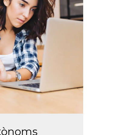
tònoms