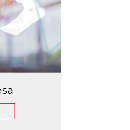
esa
ÉS