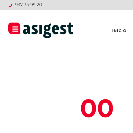
937 34 99 20
INICIO
00